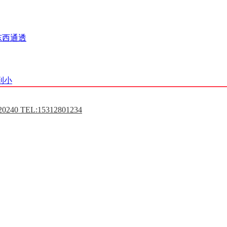
东西通透
到小
0240 TEL:15312801234