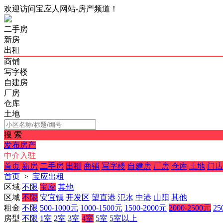
欢迎访问宝应人网站-房产频道！
二手房
新房
出租
商铺
写字楼
自建房
厂房
仓库
土地
搜 索
发布房产
中介入驻
首页
新房
二手房
出租
商铺
写字楼
自建房
厂房
仓库
土地
门店
首页
>
宝应出租
区域
不限
宝应
其他
区域
不限
安宜镇
开发区
望直港
氾水
中港
山阳
其他
租金
不限
500-1000元
1000-1500元
1500-2000元
2000-2500元
25
房型
不限
1室
2室
3室
4室
5室
5室以上