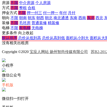
房源
不限
中介房源
个人房源
方式
不限
整租
合租
押金方式
不限
押一付三
付一押一
年付
月付
朝向
不限
朝南
朝东
朝西
朝北
南北通透
东南
西南
东北
西北
装修
不限
毛坯房
普通装修
精装修
电梯
不限
有电梯
无电梯
更多条件
向上收起
默认排序
总价从低到高
总价从高到低
面积从小到大
面积从大
没有相关出租房
Copyright ©2020
宝应人网站 扬州智尚传媒有限公司
苏B2-2012
小程序
微信公众号
手机版
微信扫一扫打开