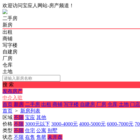
欢迎访问宝应人网站-房产频道！
二手房
新房
出租
商铺
写字楼
自建房
厂房
仓库
土地
搜 索
发布房产
中介入驻
首页
新房
二手房
出租
商铺
写字楼
自建房
厂房
仓库
土地
门店
首页
>
新房列表
区域
不限
宝应
其他
价格
不限
3000元以下
3000-4000元
4000-5000元
6000-7000元
70
类型
不限
住宅
公寓
别墅
状态
不限
在售
售罄
未开盘