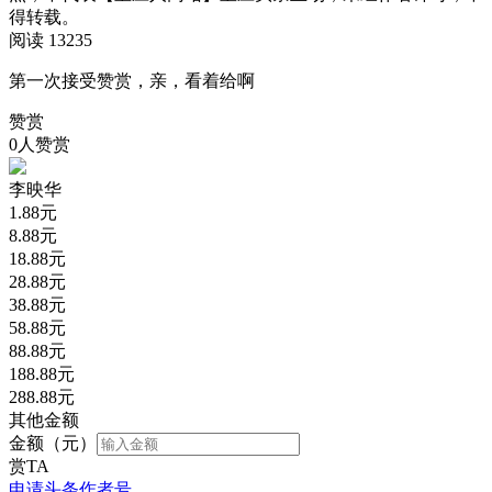
得转载。
阅读 13235
第一次接受赞赏，亲，看着给啊
赞赏
0人赞赏
李映华
1.88
元
8.88
元
18.88
元
28.88
元
38.88
元
58.88
元
88.88
元
188.88
元
288.88
元
其他金额
金额（元）
赏TA
申请头条作者号