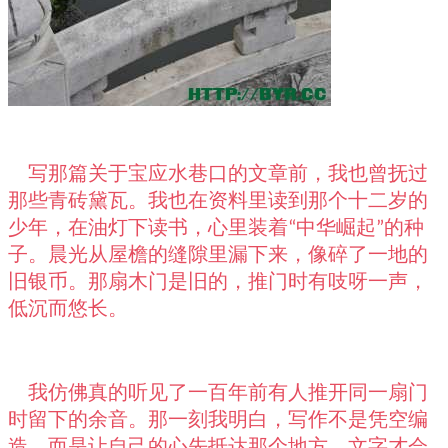
写那篇关于宝应水巷口的文章前，我也曾抚过
那些青砖黛瓦。我也在资料里读到那个十二岁的
少年，在油灯下读书，心里装着
中华崛起
的种
“
”
子。晨光从屋檐的缝隙里漏下来，像碎了一地的
旧银币。那扇木门是旧的，推门时有吱呀一声，
低沉而悠长。
我仿佛真的听见了一百年前有人推开同一扇门
时留下的余音。那一刻我明白，写作不是凭空编
造，而是让自己的心先抵达那个地方，文字才会