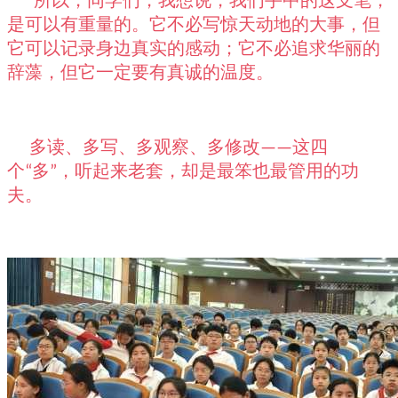
所以，同学们，我想说，我们手中的这支笔，
是可以有重量的。它不必写惊天动地的大事，但
它可以记录身边真实的感动；它不必追求华丽的
辞藻，但它一定要有真诚的温度。
多读、多写、多观察、多修改
这四
——
个
多
，听起来老套，却是最笨也最管用的功
“
”
夫。