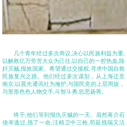
几个青年经过多次商议,决心以民族利益为重,
以解救亿万劳苦大众为己任,以自己的一腔热血,除
奸灭贼,报效国家。希望通过交接权,寻求中国自救
民族复兴之路。他们经过多次谋划，从上海迁至
南京,以晨光通讯社为掩护,与国民党的上层周旋，
与形形色色人物交手,斗智斗勇,惩恶扬善。
终于
,他们等到报仇灭贼的一天。虽然蒋介石
侥幸逃过,拣了一命;汪精卫中三枪,苟延残喘又活