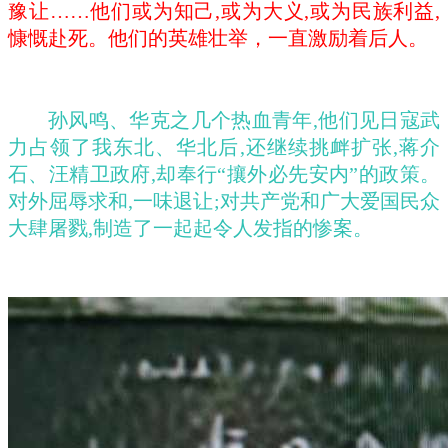
豫让……他们或为知己,或为大义,或为民族利益,
慷慨赴死。他们的英雄壮举，一直激励着后人。
孙风鸣、华克之几个热血青年
,他们见日寇武
力占领了我东北、华北后,还继续挑衅扩张,蒋介
石、汪精卫政府,却奉行“攘外必先安内”的政策。
对外屈辱求和,一味退让;对共产党和广大爱国民众
大肆屠戮,制造了一起起令人发指的惨案。