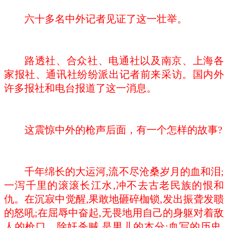
六十多名中外记者见证了这一壮举。
路透社、合众社、电通社以及南京、上海各
家报社、通讯社纷纷派出记者前来采访。国内外
许多报社和电台报道了这一消息。
这震惊中外的枪声后面，有一个怎样的故事
?
千年绵长的大运河
,流不尽沧桑岁月的血和泪;
一泻千里的滚滚长江水,冲不去古老民族的恨和
仇。在沉寂中觉醒,果敢地砸碎枷锁,发出振聋发聩
的怒吼;在屈辱中奋起,无畏地用自己的身躯对着敌
人的枪口。除奸杀贼,是男儿的本分;血写的历史,