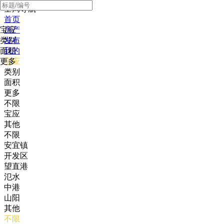
全局导航
首页
宝应
房产
类别
发布
面积
我的
更多
宝应
类别
面积
更多
不限
宝应
其他
不限
安宜镇
开发区
望直港
氾水
中港
山阳
其他
不限