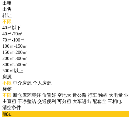
出租
出售
转让
不限
40㎡以下
40㎡-70㎡
70㎡-100㎡
100㎡-150㎡
150㎡-200㎡
200㎡-300㎡
300㎡-500㎡
500㎡以上
房源
不限
中介房源
个人房源
标签
不限
新仓库环境好
位置好
空地大
近公路
行车
独栋
大电量
业
主直租
干净整洁
交通便利
可分租
大车进出
配套全
三相电
清空条件
确定