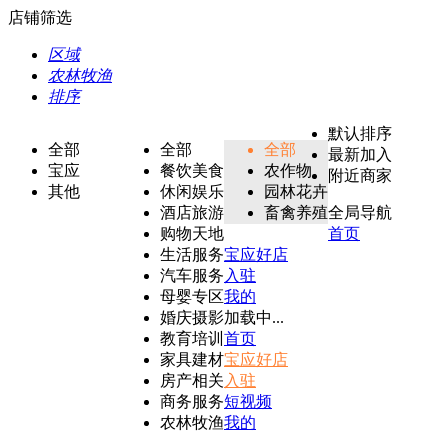
店铺筛选
区域
农林牧渔
排序
默认排序
全部
全部
全部
最新加入
宝应
餐饮美食
农作物
附近商家
其他
休闲娱乐
园林花卉
酒店旅游
畜禽养殖
全局导航
购物天地
首页
生活服务
宝应好店
汽车服务
入驻
母婴专区
我的
婚庆摄影
加载中...
教育培训
首页
家具建材
宝应好店
房产相关
入驻
商务服务
短视频
农林牧渔
我的