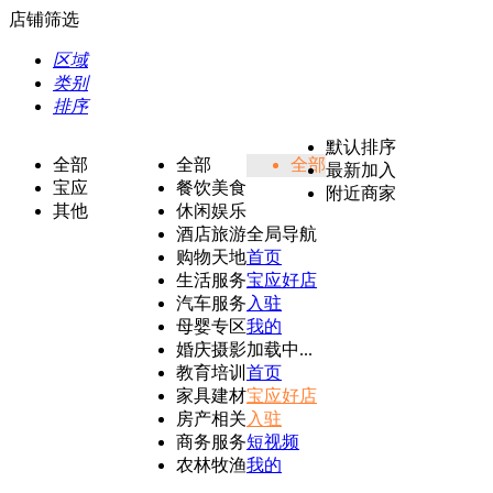
店铺筛选
区域
类别
排序
默认排序
全部
全部
全部
最新加入
宝应
餐饮美食
附近商家
其他
休闲娱乐
酒店旅游
全局导航
购物天地
首页
生活服务
宝应好店
汽车服务
入驻
母婴专区
我的
婚庆摄影
加载中...
教育培训
首页
家具建材
宝应好店
房产相关
入驻
商务服务
短视频
农林牧渔
我的